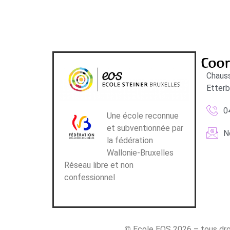
Coo
Chauss
Etter
0
Une école reconnue
et subventionnée par
N
la fédération
Wallonie-Bruxelles
Réseau libre et non
confessionnel
©
Ecole EOS 2026 – tous dro