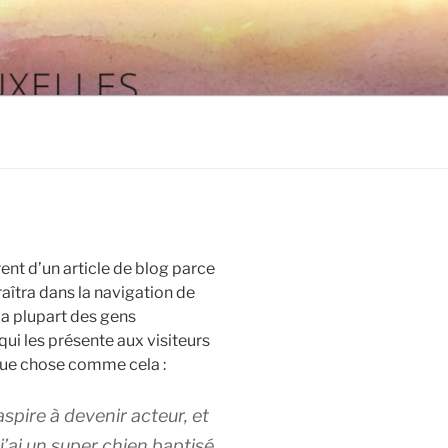
ent d’un article de blog parce
aîtra dans la navigation de
La plupart des gens
i les présente aux visiteurs
lque chose comme cela :
aspire à devenir acteur, et
j’ai un super chien baptisé