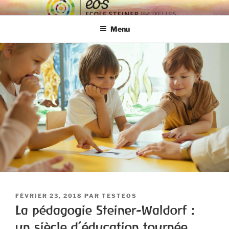
ECOLE EOS
Ecole Steiner Bruxelles
Menu
FÉVRIER 23, 2018
PAR
TESTEOS
La pédagogie Steiner-Waldorf :
un siècle d’éducation tournée